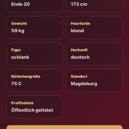
Ende 20
173 cm
Gewicht
Haarfarbe
59 kg
blond
Figur
Herkunft
schlank
deutsch
Körbchengröße
Standort
75 C
Magdeburg
Profilstatus
Öffentlich gelistet