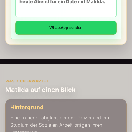
WhatsApp senden
WAS DICH ERWARTET
Matilda auf einen Blick
Hintergrund
Eine frühere Tätigkeit bei der Polizei und ein
Studium der Sozialen Arbeit prägen ihren