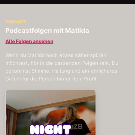
PODCAST
Podcastfolgen mit Matilda
Alle Folgen ansehen
Wenn du Matilda noch etwas näher spüren
möchtest, hör in die passenden Folgen rein. Du
bekommst Stimme, Haltung und ein ehrlicheres
Gefühl für die Person hinter dem Profil.