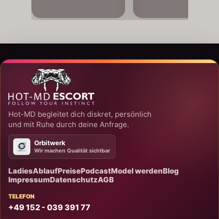
Hot-MD begleitet dich diskret, persönlich
und mit Ruhe durch deine Anfrage.
Orbitwerk
Wir machen Qualität sichtbar
Ladies
Ablauf
Preise
Podcast
Model werden
Blog
Impressum
Datenschutz
AGB
TELEFON
+49 152 - 039 391 77