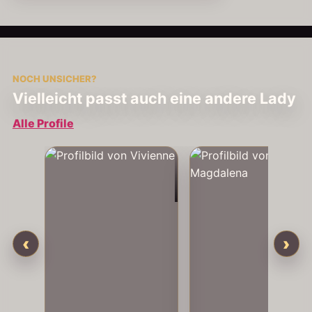
NOCH UNSICHER?
Vielleicht passt auch eine andere Lady
Alle Profile
Vivienne
‹
›